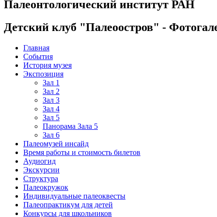
Палеонтологический институт РАН
Детский клуб "Палеоостров" - Фотогал
Главная
События
История музея
Экспозиция
Зал 1
Зал 2
Зал 3
Зал 4
Зал 5
Панорама Зала 5
Зал 6
Палеомузей инсайд
Время работы и стоимость билетов
Аудиогид
Экскурсии
Структура
Палеокружок
Индивидуальные палеоквесты
Палеопрактикум для детей
Конкурсы для школьников