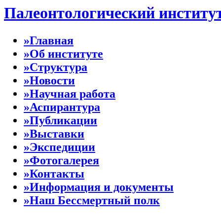
Палеонтологический институ
»Главная
»Об институте
»Структура
»Новости
»Научная работа
»Аспирантура
»Публикации
»Выставки
»Экспедиции
»Фотогалерея
»Контакты
»Информация и документы
»Наш Бессмертный полк