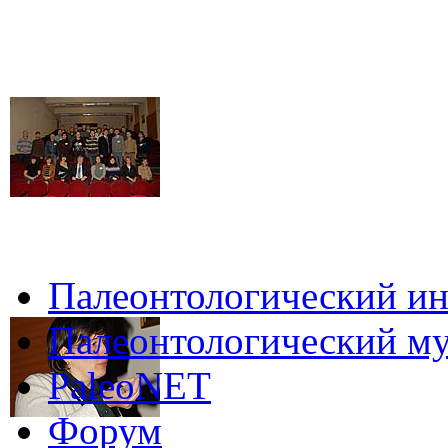
Палеонтологический ин
Палеонтологический му
PaleoNET
Форум