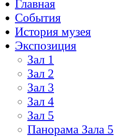
Главная
События
История музея
Экспозиция
Зал 1
Зал 2
Зал 3
Зал 4
Зал 5
Панорама Зала 5