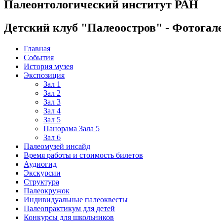
Палеонтологический институт РАН
Детский клуб "Палеоостров" - Фотогал
Главная
События
История музея
Экспозиция
Зал 1
Зал 2
Зал 3
Зал 4
Зал 5
Панорама Зала 5
Зал 6
Палеомузей инсайд
Время работы и стоимость билетов
Аудиогид
Экскурсии
Структура
Палеокружок
Индивидуальные палеоквесты
Палеопрактикум для детей
Конкурсы для школьников