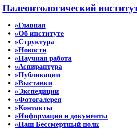
Палеонтологический институ
»Главная
»Об институте
»Структура
»Новости
»Научная работа
»Аспирантура
»Публикации
»Выставки
»Экспедиции
»Фотогалерея
»Контакты
»Информация и документы
»Наш Бессмертный полк