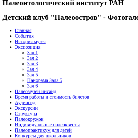
Палеонтологический институт РАН
Детский клуб "Палеоостров" - Фотогал
Главная
События
История музея
Экспозиция
Зал 1
Зал 2
Зал 3
Зал 4
Зал 5
Панорама Зала 5
Зал 6
Палеомузей инсайд
Время работы и стоимость билетов
Аудиогид
Экскурсии
Структура
Палеокружок
Индивидуальные палеоквесты
Палеопрактикум для детей
Конкурсы для школьников