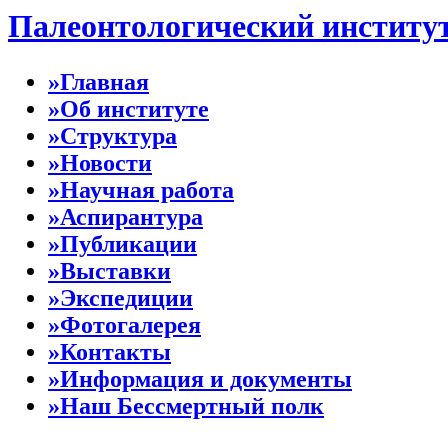
Палеонтологический институ
»Главная
»Об институте
»Структура
»Новости
»Научная работа
»Аспирантура
»Публикации
»Выставки
»Экспедиции
»Фотогалерея
»Контакты
»Информация и документы
»Наш Бессмертный полк