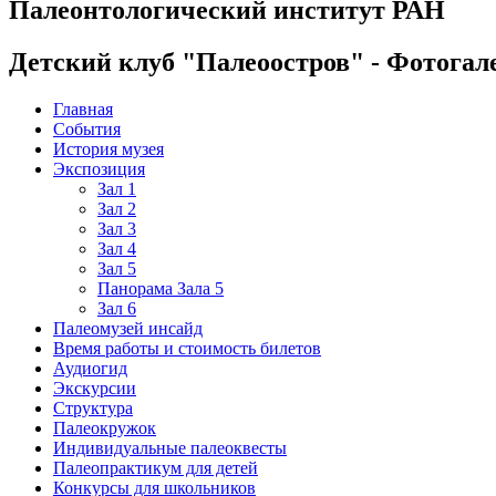
Палеонтологический институт РАН
Детский клуб "Палеоостров" - Фотогал
Главная
События
История музея
Экспозиция
Зал 1
Зал 2
Зал 3
Зал 4
Зал 5
Панорама Зала 5
Зал 6
Палеомузей инсайд
Время работы и стоимость билетов
Аудиогид
Экскурсии
Структура
Палеокружок
Индивидуальные палеоквесты
Палеопрактикум для детей
Конкурсы для школьников