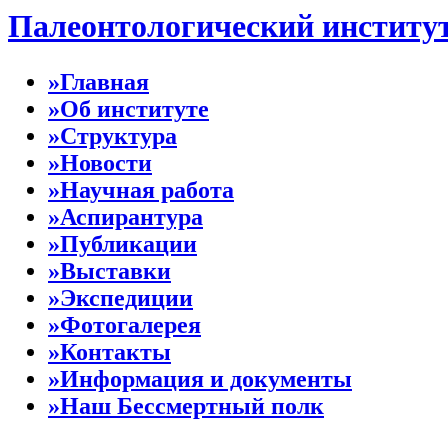
Палеонтологический институ
»Главная
»Об институте
»Структура
»Новости
»Научная работа
»Аспирантура
»Публикации
»Выставки
»Экспедиции
»Фотогалерея
»Контакты
»Информация и документы
»Наш Бессмертный полк