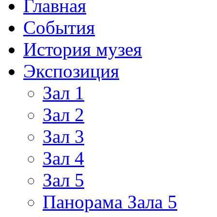
Главная
События
История музея
Экспозиция
Зал 1
Зал 2
Зал 3
Зал 4
Зал 5
Панорама Зала 5