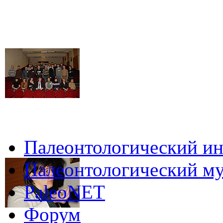
Палеонтологический ин
Палеонтологический му
PaleoNET
Форум