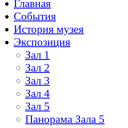
Главная
События
История музея
Экспозиция
Зал 1
Зал 2
Зал 3
Зал 4
Зал 5
Панорама Зала 5