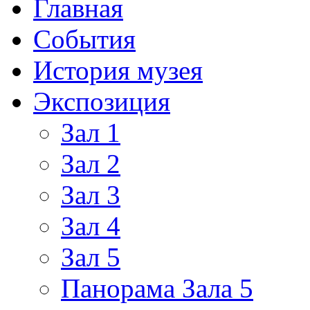
Главная
События
История музея
Экспозиция
Зал 1
Зал 2
Зал 3
Зал 4
Зал 5
Панорама Зала 5