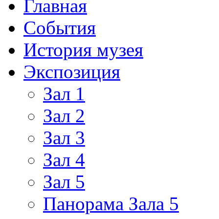
Главная
События
История музея
Экспозиция
Зал 1
Зал 2
Зал 3
Зал 4
Зал 5
Панорама Зала 5