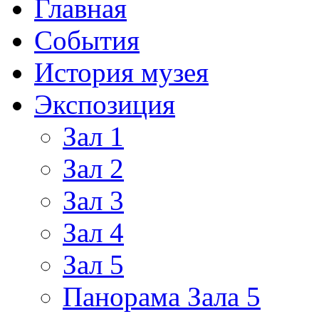
Главная
События
История музея
Экспозиция
Зал 1
Зал 2
Зал 3
Зал 4
Зал 5
Панорама Зала 5