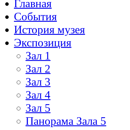
Главная
События
История музея
Экспозиция
Зал 1
Зал 2
Зал 3
Зал 4
Зал 5
Панорама Зала 5