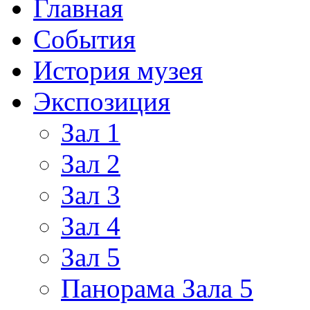
Главная
События
История музея
Экспозиция
Зал 1
Зал 2
Зал 3
Зал 4
Зал 5
Панорама Зала 5