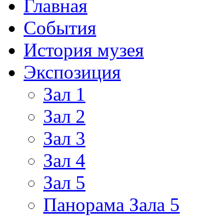
Главная
События
История музея
Экспозиция
Зал 1
Зал 2
Зал 3
Зал 4
Зал 5
Панорама Зала 5