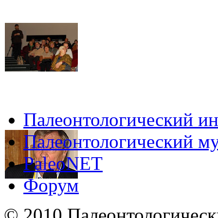
Палеонтологический ин
Палеонтологический му
PaleoNET
Форум
© 2010 Палеонтологическ