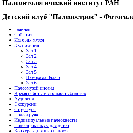
Палеонтологический институт РАН
Детский клуб "Палеоостров" - Фотогал
Главная
События
История музея
Экспозиция
Зал 1
Зал 2
Зал 3
Зал 4
Зал 5
Панорама Зала 5
Зал 6
Палеомузей инсайд
Время работы и стоимость билетов
Аудиогид
Экскурсии
Структура
Палеокружок
Индивидуальные палеоквесты
Палеопрактикум для детей
Конкурсы для школьников