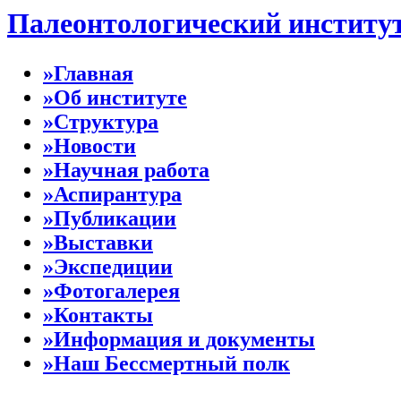
Палеонтологический институ
»Главная
»Об институте
»Структура
»Новости
»Научная работа
»Аспирантура
»Публикации
»Выставки
»Экспедиции
»Фотогалерея
»Контакты
»Информация и документы
»Наш Бессмертный полк