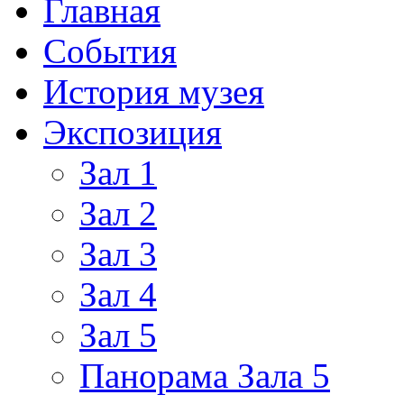
Главная
События
История музея
Экспозиция
Зал 1
Зал 2
Зал 3
Зал 4
Зал 5
Панорама Зала 5