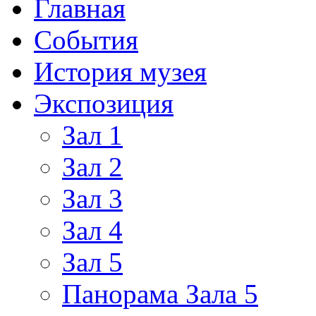
Главная
События
История музея
Экспозиция
Зал 1
Зал 2
Зал 3
Зал 4
Зал 5
Панорама Зала 5