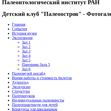
Палеонтологический институт РАН
Детский клуб "Палеоостров" - Фотогал
Главная
События
История музея
Экспозиция
Зал 1
Зал 2
Зал 3
Зал 4
Зал 5
Панорама Зала 5
Зал 6
Палеомузей инсайд
Время работы и стоимость билетов
Аудиогид
Экскурсии
Структура
Палеокружок
Индивидуальные палеоквесты
Палеопрактикум для детей
Конкурсы для школьников