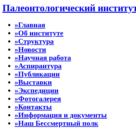
Палеонтологический институ
»Главная
»Об институте
»Структура
»Новости
»Научная работа
»Аспирантура
»Публикации
»Выставки
»Экспедиции
»Фотогалерея
»Контакты
»Информация и документы
»Наш Бессмертный полк