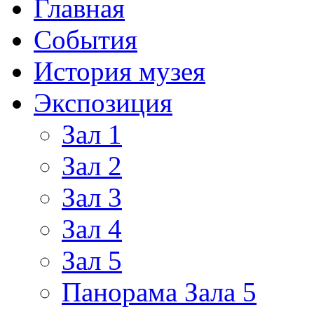
Главная
События
История музея
Экспозиция
Зал 1
Зал 2
Зал 3
Зал 4
Зал 5
Панорама Зала 5