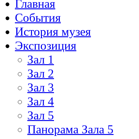
Главная
События
История музея
Экспозиция
Зал 1
Зал 2
Зал 3
Зал 4
Зал 5
Панорама Зала 5