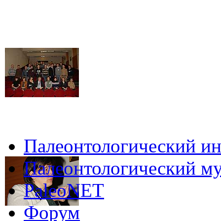
Палеонтологический ин
Палеонтологический му
PaleoNET
Форум