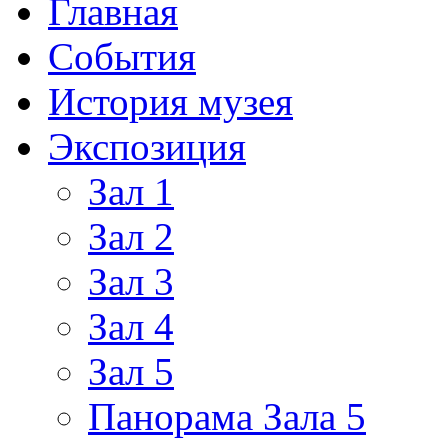
Главная
События
История музея
Экспозиция
Зал 1
Зал 2
Зал 3
Зал 4
Зал 5
Панорама Зала 5