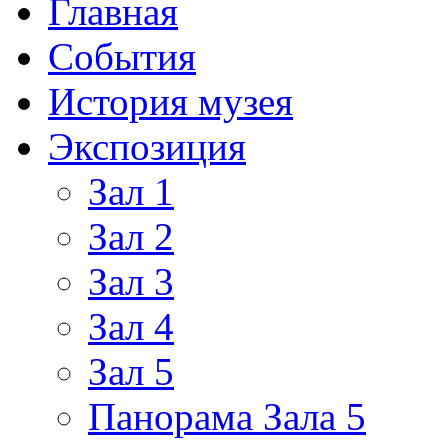
Главная
События
История музея
Экспозиция
Зал 1
Зал 2
Зал 3
Зал 4
Зал 5
Панорама Зала 5