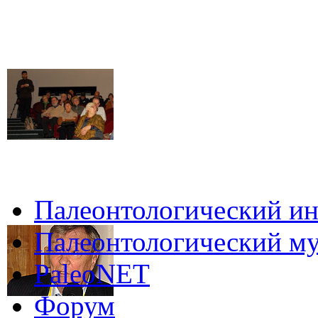
Палеонтологический ин
Палеонтологический му
PaleoNET
Форум