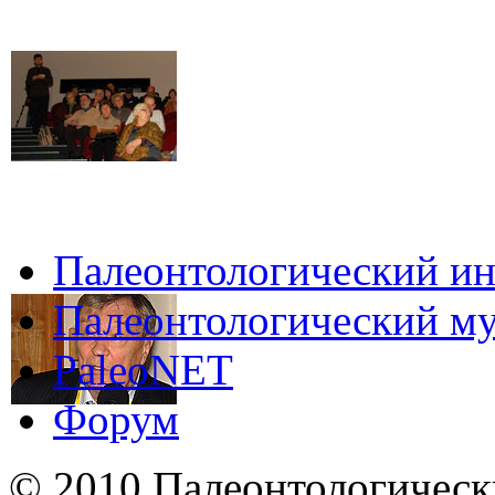
Палеонтологический ин
Палеонтологический му
PaleoNET
Форум
© 2010 Палеонтологическ