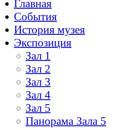
Главная
События
История музея
Экспозиция
Зал 1
Зал 2
Зал 3
Зал 4
Зал 5
Панорама Зала 5