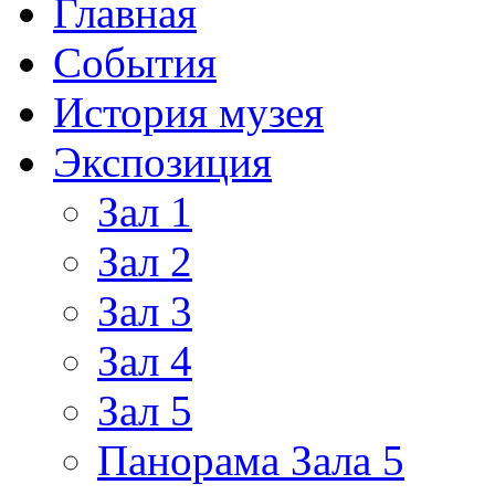
Главная
События
История музея
Экспозиция
Зал 1
Зал 2
Зал 3
Зал 4
Зал 5
Панорама Зала 5