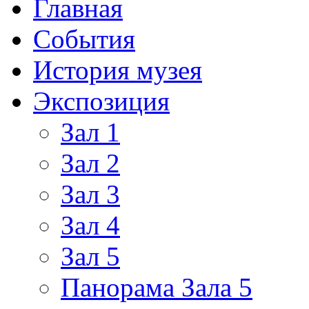
Главная
События
История музея
Экспозиция
Зал 1
Зал 2
Зал 3
Зал 4
Зал 5
Панорама Зала 5