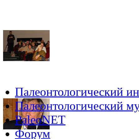
Палеонтологический ин
Палеонтологический му
PaleoNET
Форум