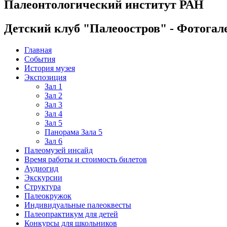
Палеонтологический институт РАН
Детский клуб "Палеоостров" - Фотогал
Главная
События
История музея
Экспозиция
Зал 1
Зал 2
Зал 3
Зал 4
Зал 5
Панорама Зала 5
Зал 6
Палеомузей инсайд
Время работы и стоимость билетов
Аудиогид
Экскурсии
Структура
Палеокружок
Индивидуальные палеоквесты
Палеопрактикум для детей
Конкурсы для школьников