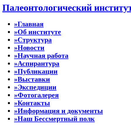
Палеонтологический институ
»Главная
»Об институте
»Структура
»Новости
»Научная работа
»Аспирантура
»Публикации
»Выставки
»Экспедиции
»Фотогалерея
»Контакты
»Информация и документы
»Наш Бессмертный полк