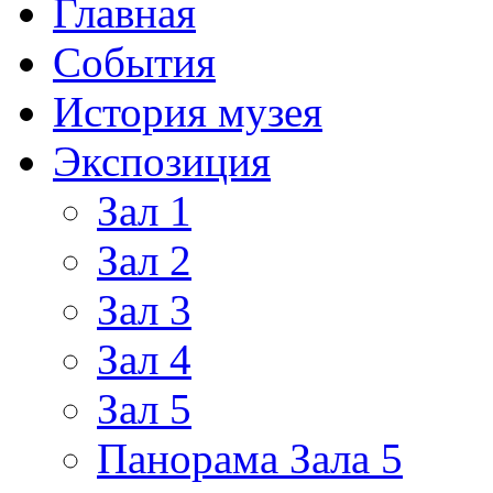
Главная
События
История музея
Экспозиция
Зал 1
Зал 2
Зал 3
Зал 4
Зал 5
Панорама Зала 5