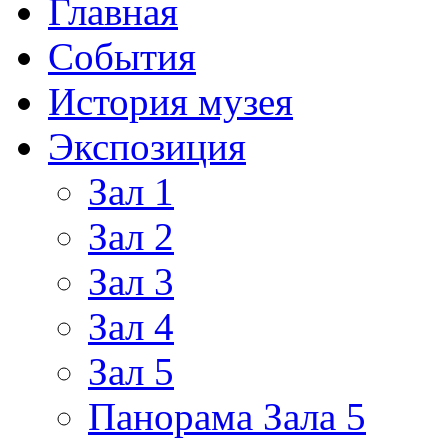
Главная
События
История музея
Экспозиция
Зал 1
Зал 2
Зал 3
Зал 4
Зал 5
Панорама Зала 5