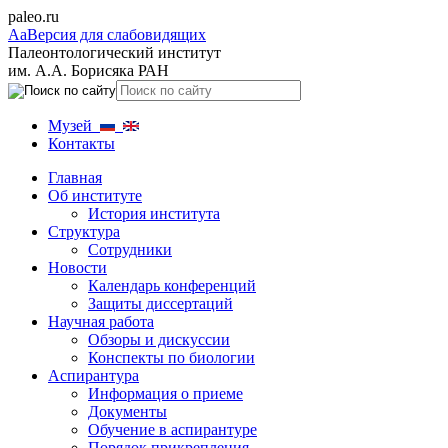
paleo.ru
Aa
Версия для слабовидящих
Палеонтологический институт
им. А.А. Борисяка РАН
Музей
Контакты
Главная
Об институте
История института
Структура
Сотрудники
Новости
Календарь конференций
Защиты диссертаций
Научная работа
Обзоры и дискуссии
Конспекты по биологии
Аспирантура
Информация о приеме
Документы
Обучение в аспирантуре
Порядок прикрепления