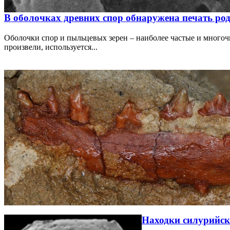
В оболочках древних спор обнаружена печать ро
Оболочки спор и пыльцевых зерен – наиболее частые и многоч
произвели, используется...
Находки силурийск