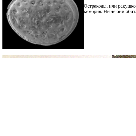
Остракоды, или ракушков
кембрия. Ныне они обита