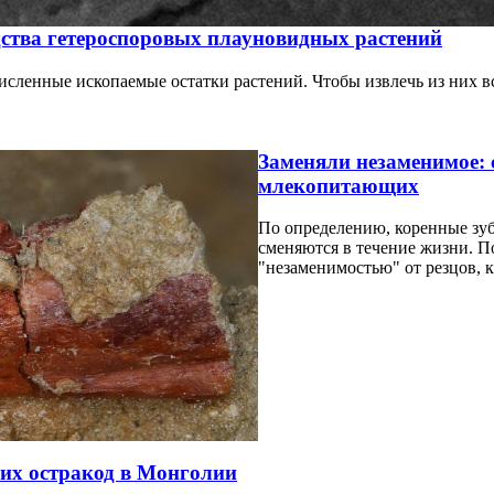
дства гетероспоровых плауновидных растений
исленные ископаемые остатки растений. Чтобы извлечь из них 
Заменяли незаменимое: 
млекопитающих
По определению, коренные зу
сменяются в течение жизни. П
"незаменимостью" от резцов, к
их остракод в Монголии