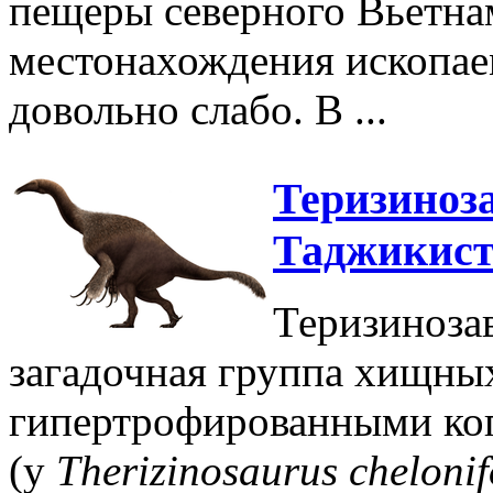
пещеры северного Вьетна
местонахождения ископа
довольно слабо. В ...
Теризиноза
Таджикист
Теризинозав
загадочная группа хищны
гипертрофированными ког
(у
Therizinosaurus cheloni