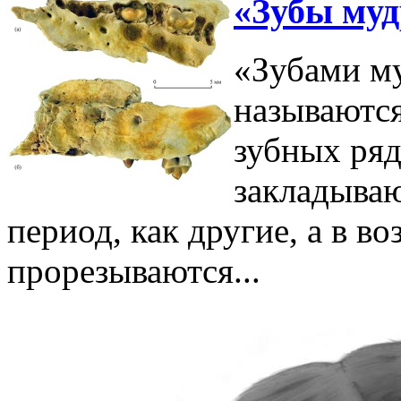
«Зубы муд
«Зубами му
называютс
зубных ряд
закладываю
период, как другие, а в во
прорезываются...