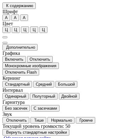
К содержанию
Шрифт
А
А
А
Цвет
Ц
Ц
Ц
Ц
Ц
Дополнительно
Графика
Включить
Отключить
Монохромные изображения
Отключить Flash
Кернинг
Стандартный
Средний
Большой
Интервал
Одинарный
Полуторный
Двойной
Гарнитура
Без засечек
С засечками
Звук
Отключить
Тише
Нормально
Громче
Текущий уровень громкости:
50
Вернуть стандартные настройки