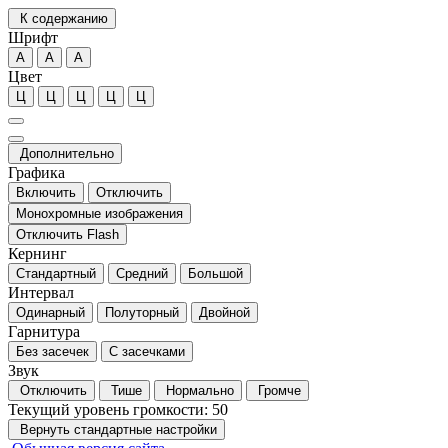
К содержанию
Шрифт
А
А
А
Цвет
Ц
Ц
Ц
Ц
Ц
Дополнительно
Графика
Включить
Отключить
Монохромные изображения
Отключить Flash
Кернинг
Стандартный
Средний
Большой
Интервал
Одинарный
Полуторный
Двойной
Гарнитура
Без засечек
С засечками
Звук
Отключить
Тише
Нормально
Громче
Текущий уровень громкости:
50
Вернуть стандартные настройки