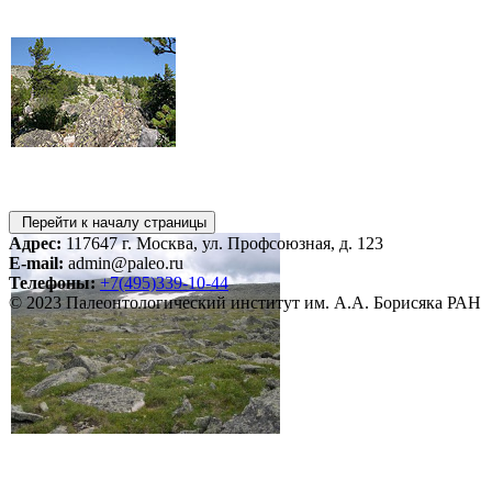
Перейти к началу страницы
Адрес:
117647 г. Москва, ул. Профсоюзная, д. 123
E-mail:
admin@paleo.ru
Телефоны:
+7(495)339-10-44
© 2023 Палеонтологический институт им. А.А. Борисяка РАН