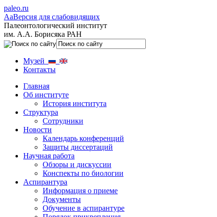
paleo.ru
Aa
Версия для слабовидящих
Палеонтологический институт
им. А.А. Борисяка РАН
Музей
Контакты
Главная
Об институте
История института
Структура
Сотрудники
Новости
Календарь конференций
Защиты диссертаций
Научная работа
Обзоры и дискуссии
Конспекты по биологии
Аспирантура
Информация о приеме
Документы
Обучение в аспирантуре
Порядок прикрепления