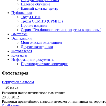
Целевое обучение
Единый контакт-центр
Публикации
Труды ПИН
Труды ССМПЭ (СРМПЭ)
Прочие издания
Серия "Гео-биологические процессы в прошлом"
Выставки
Экспедиции
Монгольская экспедиция
Другие экспедиции
Фотогалерея
Контакты
Информация и документы
Противодействие коррупции
Фотогалерея
Вернуться в альбом
20 из 23
Раскопки палеолитического памятника
20.03.2012
Раскопки древнейшего палеолитического памятника на террит
Слайд-шоу