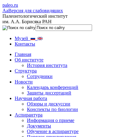
paleo.ru
Aa
Версия для слабовидящих
Палеонтологический институт
им. А.А. Борисяка РАН
Музей
Контакты
Главная
Об институте
История института
Структура
Сотрудники
Новости
Календарь конференций
Защиты диссертаций
Научная работа
Обзоры и дискуссии
Конспекты по биологии
Аспирантура
Информация о приеме
Документы
Обучение в аспирантуре
Порядок прикрепления