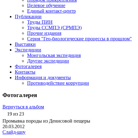
Целевое обучение
Единый контакт-центр
Публикации
Труды ПИН
Труды ССМПЭ (СРМПЭ)
Прочие издания
Серия "Гео-биологические процессы в прошлом"
Выставки
Экспедиции
Монгольская экспедиция
Другие экспедиции
Фотогалерея
Контакты
Информация и документы
Противодействие коррупции
Фотогалерея
Вернуться в альбом
19 из 23
Промывка породы из Денисовой пещеры
20.03.2012
Слайд-шоу