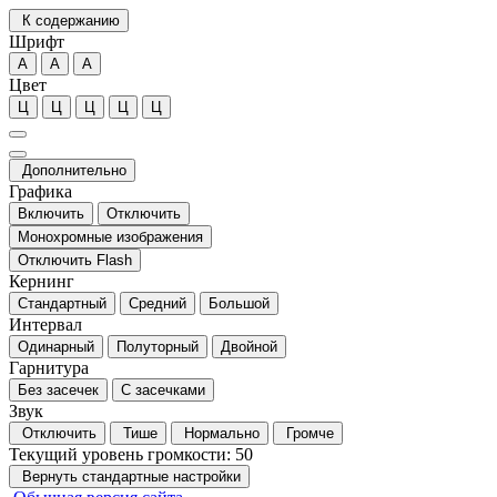
К содержанию
Шрифт
А
А
А
Цвет
Ц
Ц
Ц
Ц
Ц
Дополнительно
Графика
Включить
Отключить
Монохромные изображения
Отключить Flash
Кернинг
Стандартный
Средний
Большой
Интервал
Одинарный
Полуторный
Двойной
Гарнитура
Без засечек
С засечками
Звук
Отключить
Тише
Нормально
Громче
Текущий уровень громкости:
50
Вернуть стандартные настройки