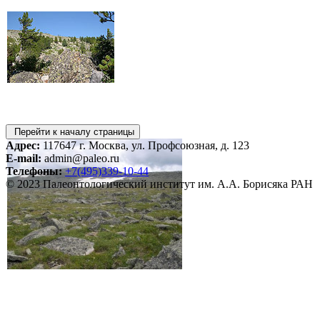
Перейти к началу страницы
Адрес:
117647 г. Москва, ул. Профсоюзная, д. 123
E-mail:
admin@paleo.ru
Телефоны:
+7(495)339-10-44
© 2023 Палеонтологический институт им. А.А. Борисяка РАН