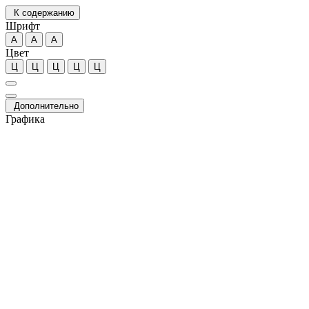
К содержанию
Шрифт
А
А
А
Цвет
Ц
Ц
Ц
Ц
Ц
Дополнительно
Графика