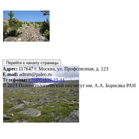
Перейти к началу страницы
Адрес:
117647 г. Москва, ул. Профсоюзная, д. 123
E-mail:
admin@paleo.ru
Телефоны:
+7(495)339-10-44
© 2023 Палеонтологический институт им. А.А. Борисяка РАН