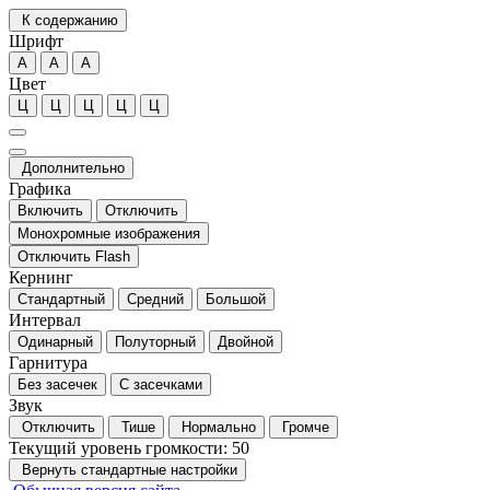
К содержанию
Шрифт
А
А
А
Цвет
Ц
Ц
Ц
Ц
Ц
Дополнительно
Графика
Включить
Отключить
Монохромные изображения
Отключить Flash
Кернинг
Стандартный
Средний
Большой
Интервал
Одинарный
Полуторный
Двойной
Гарнитура
Без засечек
С засечками
Звук
Отключить
Тише
Нормально
Громче
Текущий уровень громкости:
50
Вернуть стандартные настройки