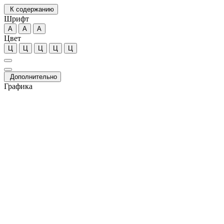
К содержанию
Шрифт
А
А
А
Цвет
Ц
Ц
Ц
Ц
Ц
Дополнительно
Графика