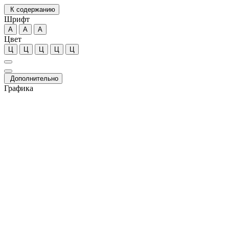
К содержанию
Шрифт
А
А
А
Цвет
Ц
Ц
Ц
Ц
Ц
Дополнительно
Графика