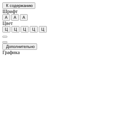
К содержанию
Шрифт
А
А
А
Цвет
Ц
Ц
Ц
Ц
Ц
Дополнительно
Графика