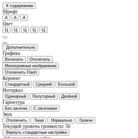
К содержанию
Шрифт
А
А
А
Цвет
Ц
Ц
Ц
Ц
Ц
Дополнительно
Графика
Включить
Отключить
Монохромные изображения
Отключить Flash
Кернинг
Стандартный
Средний
Большой
Интервал
Одинарный
Полуторный
Двойной
Гарнитура
Без засечек
С засечками
Звук
Отключить
Тише
Нормально
Громче
Текущий уровень громкости:
50
Вернуть стандартные настройки