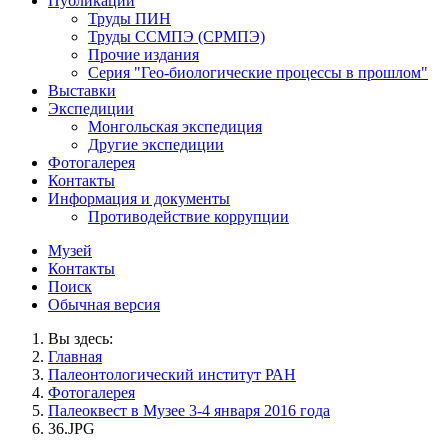
Публикации
Труды ПИН
Труды ССМПЭ (СРМПЭ)
Прочие издания
Серия "Гео-биологические процессы в прошлом"
Выставки
Экспедиции
Монгольская экспедиция
Другие экспедиции
Фотогалерея
Контакты
Информация и документы
Противодействие коррупции
Музей
Контакты
Поиск
Обычная версия
Вы здесь:
Главная
Палеонтологический институт РАН
Фотогалерея
Палеоквест в Музее 3-4 января 2016 года
36.JPG