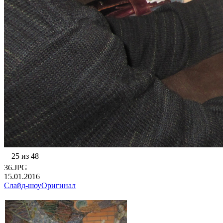
25 из 48
36.JPG
15.01.2016
Слайд-шоу
Оригинал