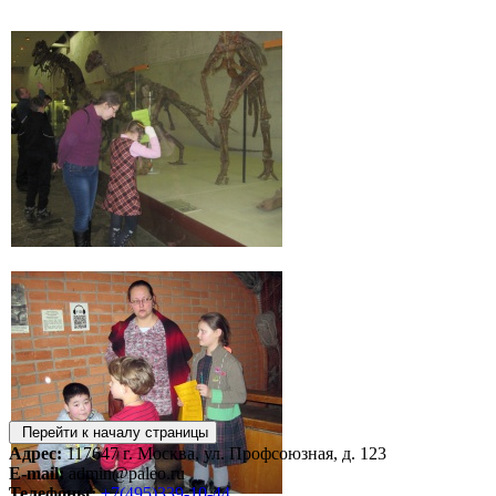
Перейти к началу страницы
Адрес:
117647 г. Москва, ул. Профсоюзная, д. 123
E-mail:
admin@paleo.ru
Телефоны:
+7(495)339-10-44