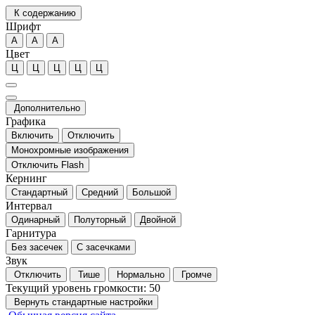
К содержанию
Шрифт
А
А
А
Цвет
Ц
Ц
Ц
Ц
Ц
Дополнительно
Графика
Включить
Отключить
Монохромные изображения
Отключить Flash
Кернинг
Стандартный
Средний
Большой
Интервал
Одинарный
Полуторный
Двойной
Гарнитура
Без засечек
С засечками
Звук
Отключить
Тише
Нормально
Громче
Текущий уровень громкости:
50
Вернуть стандартные настройки