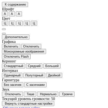
К содержанию
Шрифт
А
А
А
Цвет
Ц
Ц
Ц
Ц
Ц
Дополнительно
Графика
Включить
Отключить
Монохромные изображения
Отключить Flash
Кернинг
Стандартный
Средний
Большой
Интервал
Одинарный
Полуторный
Двойной
Гарнитура
Без засечек
С засечками
Звук
Отключить
Тише
Нормально
Громче
Текущий уровень громкости:
50
Вернуть стандартные настройки