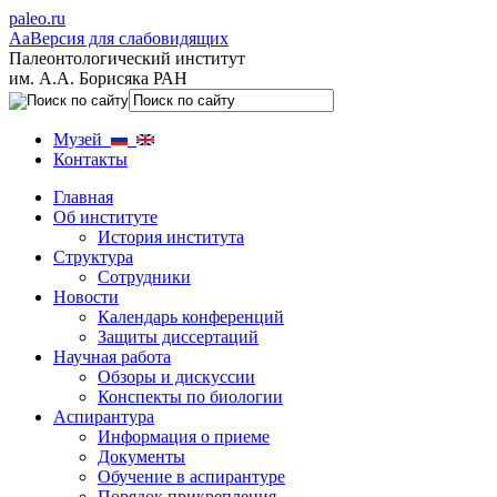
paleo.ru
Aa
Версия для слабовидящих
Палеонтологический институт
им. А.А. Борисяка РАН
Музей
Контакты
Главная
Об институте
История института
Структура
Сотрудники
Новости
Календарь конференций
Защиты диссертаций
Научная работа
Обзоры и дискуссии
Конспекты по биологии
Аспирантура
Информация о приеме
Документы
Обучение в аспирантуре
Порядок прикрепления