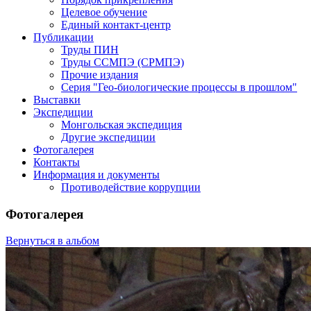
Целевое обучение
Единый контакт-центр
Публикации
Труды ПИН
Труды ССМПЭ (СРМПЭ)
Прочие издания
Серия "Гео-биологические процессы в прошлом"
Выставки
Экспедиции
Монгольская экспедиция
Другие экспедиции
Фотогалерея
Контакты
Информация и документы
Противодействие коррупции
Фотогалерея
Вернуться в альбом