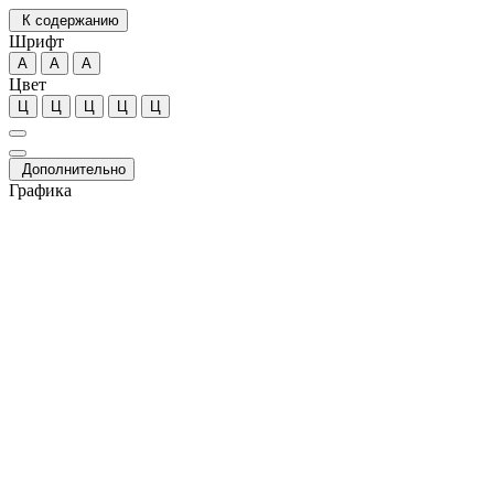
К содержанию
Шрифт
А
А
А
Цвет
Ц
Ц
Ц
Ц
Ц
Дополнительно
Графика