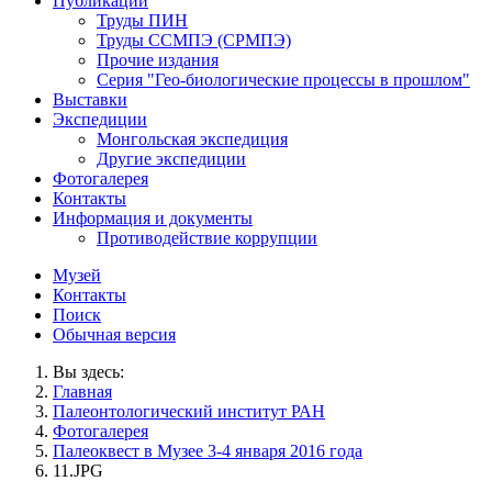
Публикации
Труды ПИН
Труды ССМПЭ (СРМПЭ)
Прочие издания
Серия "Гео-биологические процессы в прошлом"
Выставки
Экспедиции
Монгольская экспедиция
Другие экспедиции
Фотогалерея
Контакты
Информация и документы
Противодействие коррупции
Музей
Контакты
Поиск
Обычная версия
Вы здесь:
Главная
Палеонтологический институт РАН
Фотогалерея
Палеоквест в Музее 3-4 января 2016 года
11.JPG