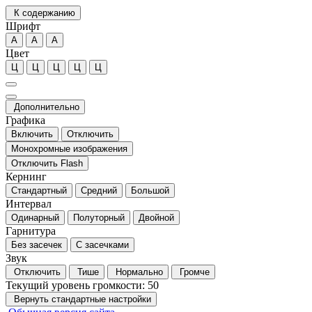
К содержанию
Шрифт
А
А
А
Цвет
Ц
Ц
Ц
Ц
Ц
Дополнительно
Графика
Включить
Отключить
Монохромные изображения
Отключить Flash
Кернинг
Стандартный
Средний
Большой
Интервал
Одинарный
Полуторный
Двойной
Гарнитура
Без засечек
С засечками
Звук
Отключить
Тише
Нормально
Громче
Текущий уровень громкости:
50
Вернуть стандартные настройки