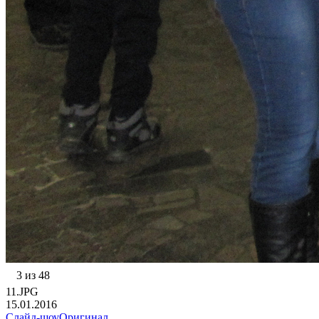
3 из 48
11.JPG
15.01.2016
Слайд-шоу
Оригинал