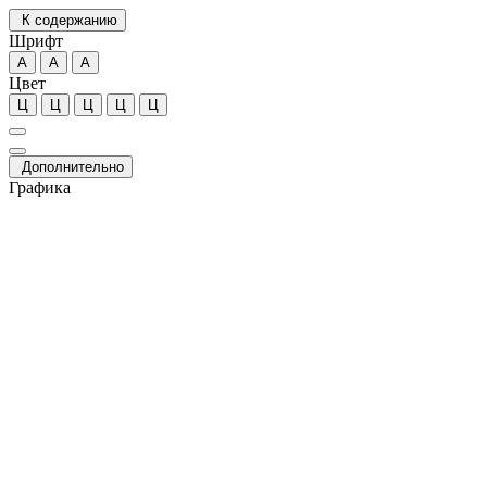
К содержанию
Шрифт
А
А
А
Цвет
Ц
Ц
Ц
Ц
Ц
Дополнительно
Графика