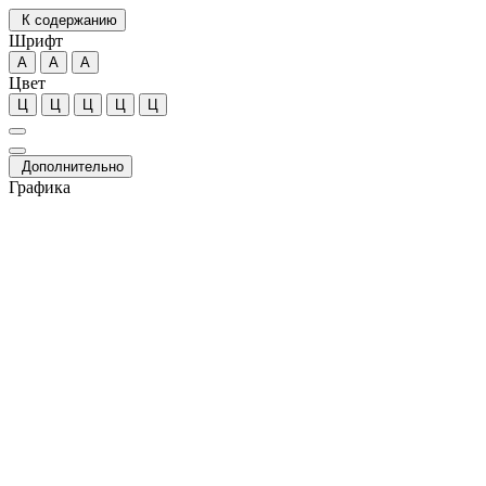
К содержанию
Шрифт
А
А
А
Цвет
Ц
Ц
Ц
Ц
Ц
Дополнительно
Графика