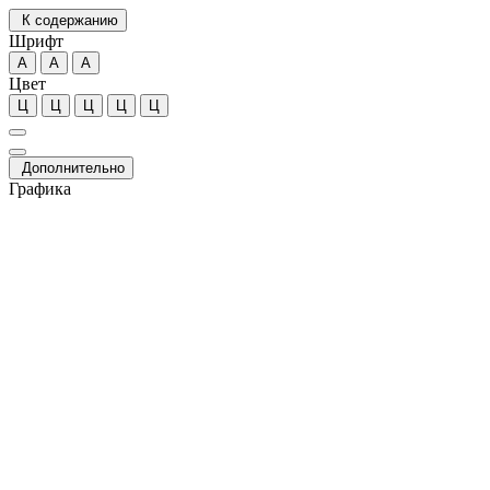
К содержанию
Шрифт
А
А
А
Цвет
Ц
Ц
Ц
Ц
Ц
Дополнительно
Графика