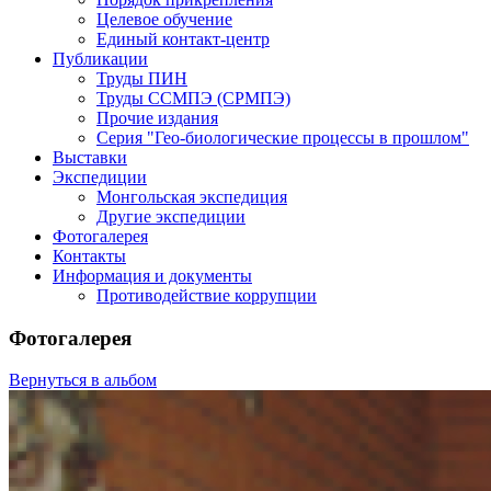
Целевое обучение
Единый контакт-центр
Публикации
Труды ПИН
Труды ССМПЭ (СРМПЭ)
Прочие издания
Серия "Гео-биологические процессы в прошлом"
Выставки
Экспедиции
Монгольская экспедиция
Другие экспедиции
Фотогалерея
Контакты
Информация и документы
Противодействие коррупции
Фотогалерея
Вернуться в альбом