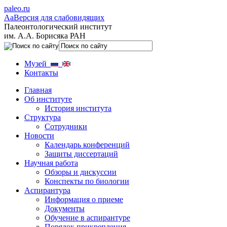
paleo.ru
Aa
Версия для слабовидящих
Палеонтологический институт
им. А.А. Борисяка РАН
Музей
Контакты
Главная
Об институте
История института
Структура
Сотрудники
Новости
Календарь конференций
Защиты диссертаций
Научная работа
Обзоры и дискуссии
Конспекты по биологии
Аспирантура
Информация о приеме
Документы
Обучение в аспирантуре
Порядок прикрепления