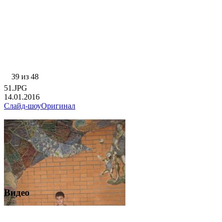
39 из 48
51.JPG
14.01.2016
Слайд-шоу
Оригинал
Видео