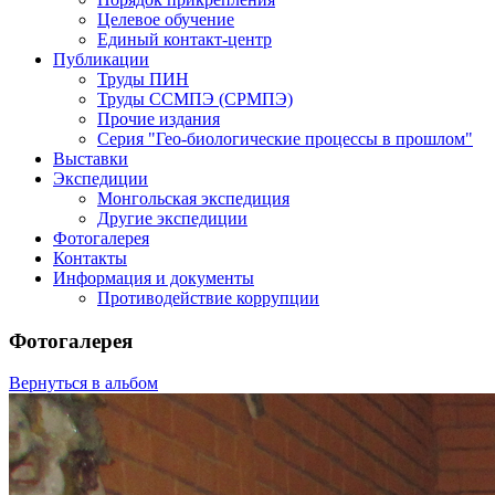
Целевое обучение
Единый контакт-центр
Публикации
Труды ПИН
Труды ССМПЭ (СРМПЭ)
Прочие издания
Серия "Гео-биологические процессы в прошлом"
Выставки
Экспедиции
Монгольская экспедиция
Другие экспедиции
Фотогалерея
Контакты
Информация и документы
Противодействие коррупции
Фотогалерея
Вернуться в альбом