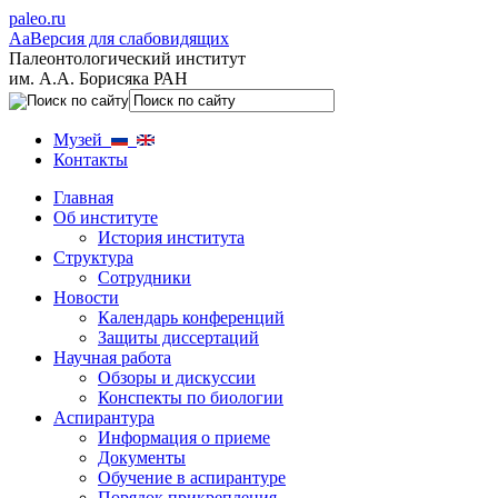
paleo.ru
Aa
Версия для слабовидящих
Палеонтологический институт
им. А.А. Борисяка РАН
Музей
Контакты
Главная
Об институте
История института
Структура
Сотрудники
Новости
Календарь конференций
Защиты диссертаций
Научная работа
Обзоры и дискуссии
Конспекты по биологии
Аспирантура
Информация о приеме
Документы
Обучение в аспирантуре
Порядок прикрепления