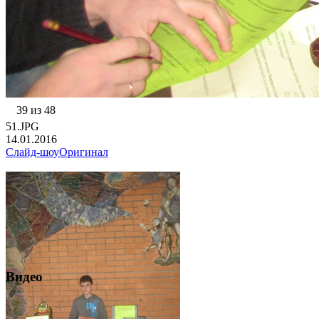
39 из 48
51.JPG
14.01.2016
Слайд-шоу
Оригинал
Видео